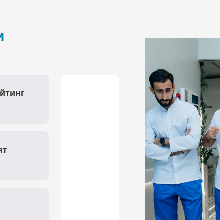
и
йтинг
ят