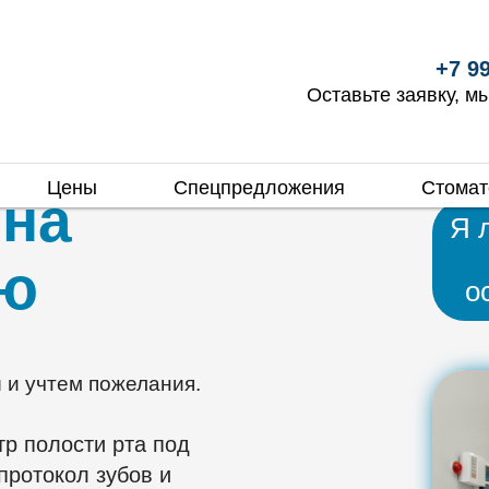
бульвар, 1
Пн.-Вс. круглосуточно
+7 99
Оставьте заявку, м
Цены
Спецпредложения
Стомат
 на
Я 
ию
о
и учтем пожелания.
р полости рта под
протокол зубов и