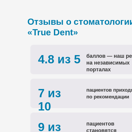
Отзывы о стоматологи
«True Dent»
4.8 из 5
баллов — наш ре
на независимых
порталах
7 из
пациентов приход
по рекомендации
10
9 из
пациентов
становятся