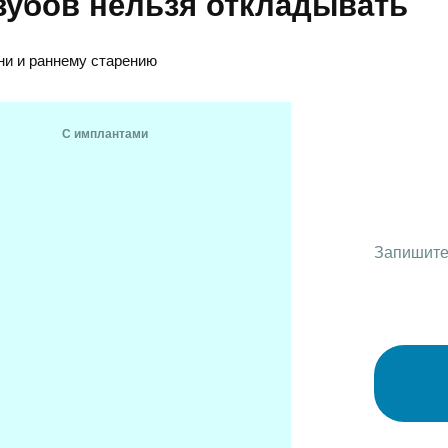
зубов нельзя откладывать
ни и раннему старению
С имплантами
Запишитес